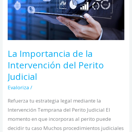
la
Intervención
del
Perito
Judicial
La Importancia de la
Intervención del Perito
Judicial
Evaloriza
/
Refuerza tu estrategia legal mediante la
Intervención Temprana del Perito Judicial El
momento en que incorporas al perito puede
decidir tu caso Muchos procedimientos judiciales